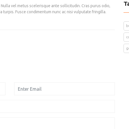
T
a. Nulla vel metus scelerisque ante sollicitudin. Cras purus odio,
a turpis. Fusce condimentum nunc ac nisi vulputate fringilla.
b
c
g