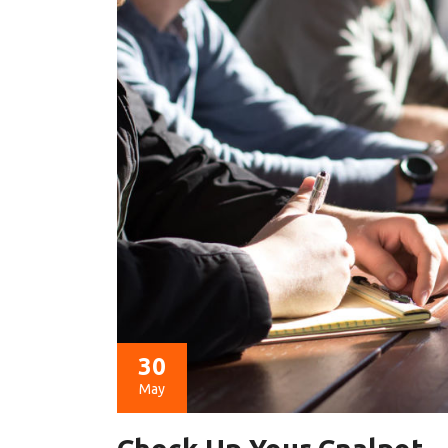
30
May