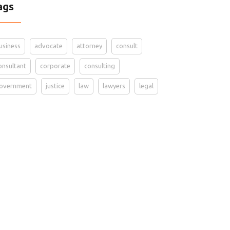
ags
usiness
advocate
attorney
consult
onsultant
corporate
consulting
overnment
justice
law
lawyers
legal