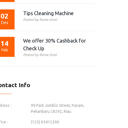
Tips Cleaning Machine
02
Posted by Rome Doel
Des
We offer 30% Cashback for
14
Check Up
Feb
Posted by Rome Doel
ontact Info
dress :
99 Park Jomblo Street, Panam,
Pekanbaru 28292, Riau
ice :
(123) 65412309