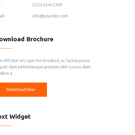
 :
(123) 65412309
il :
info@yoursite.com
ownload Brochure
 efficitur orci quis leo tincidunt, ac lacinia purus
iquet. Nam pellentesque pretium nibh cursus diam
ibus a.
Download Now
ext Widget