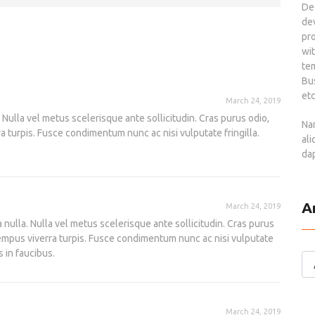
De
de
pr
wi
tem
Bus
etc
March 24, 2019
a. Nulla vel metus scelerisque ante sollicitudin. Cras purus odio,
Nam
a turpis. Fusce condimentum nunc ac nisi vulputate fringilla.
al
dap
A
March 24, 2019
da nulla. Nulla vel metus scelerisque ante sollicitudin. Cras purus
tempus viverra turpis. Fusce condimentum nunc ac nisi vulputate
s in faucibus.
March 24, 2019