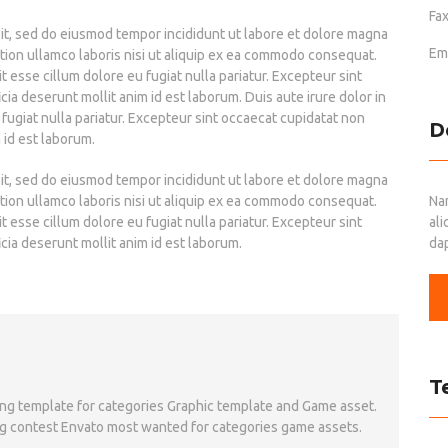
Fax
lit, sed do eiusmod tempor incididunt ut labore et dolore magna
Ema
ation ullamco laboris nisi ut aliquip ex ea commodo consequat.
it esse cillum dolore eu fugiat nulla pariatur. Excepteur sint
cia deserunt mollit anim id est laborum. Duis aute irure dolor in
 fugiat nulla pariatur. Excepteur sint occaecat cupidatat non
D
m id est laborum.
lit, sed do eiusmod tempor incididunt ut labore et dolore magna
Nam
ation ullamco laboris nisi ut aliquip ex ea commodo consequat.
al
it esse cillum dolore eu fugiat nulla pariatur. Excepteur sint
dap
icia deserunt mollit anim id est laborum.
T
ing template for categories Graphic template and Game asset.
g contest Envato most wanted for categories game assets.